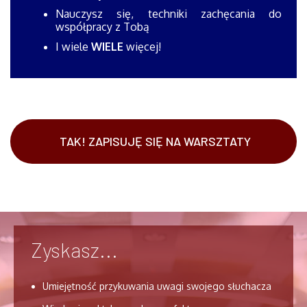
Nauczysz się, techniki zachęcania do
współpracy z Tobą
I wiele
WIELE
więcej!
TAK! ZAPISUJĘ SIĘ NA WARSZTATY
Zyskasz...
Umiejętność przykuwania uwagi swojego słuchacza