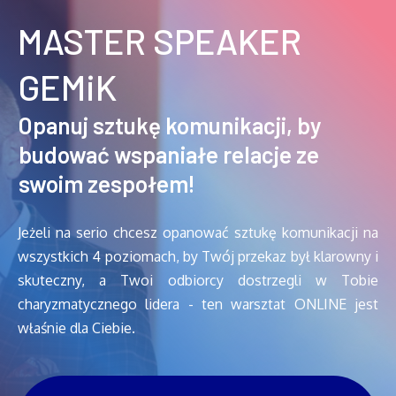
MASTER SPEAKER
GEMiK
Opanuj sztukę komunikacji, by
budować wspa
niałe relacje ze
swoim zespołem!
Jeżeli na serio chcesz opanować sztukę komunikacji na
wszystkich 4 poziomach, by Twój przekaz był klarowny i
skuteczny, a Twoi odbiorcy dostrzegli w Tobie
charyzmatycznego lidera - ten warsztat ONLINE jest
właśnie dla Ciebie.