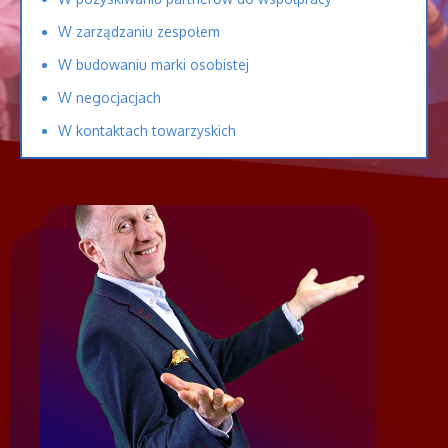
W zarządzaniu zespołem
W budowaniu marki osobistej
W negocjacjach
W kontaktach towarzyskich