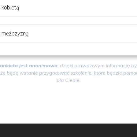
 kobietą
 mężczyzną
*ankieta jest anonimowa
, dzięki prawdziwym informacją by
że będę wstanie przygotować szkolenie, które będzie pomo
dla Ciebie.