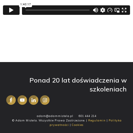
Ponad 20 lat doświadczenia w
szkoleniach
adam@adammistela.pl
601 444 214
© Adam Mistela. Wszystkie Prawa Zastrzeżone. |
Regulamin
|
Polityka
prywatności
|
Cookies