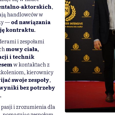
ntalno-aktorskich
,
rają handlowców w
aży —
od nawiązania
cję kontraktu.
iderami i zespołami
ich
mowy ciała,
ji i technik
resem
w kontaktach z
szkoleniom, kierownicy
ijać swoje zespoły
,
wyniki bez potrzeby
.
 pasji i zrozumienia dla
, pomagając zespołom