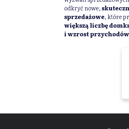
odkryć nowe,
skuteczn
sprzedażowe
, które p
większą liczbę domk
i wzrost przychodów