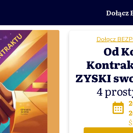
Dołącz 
Dołącz BEZP
Od K
Kontrak
ZYSKI swo
4 pros
2
2
Ś