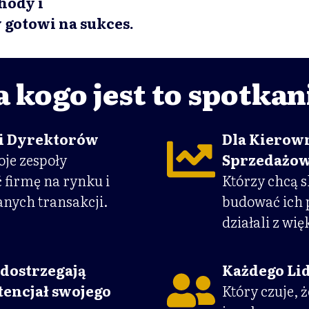
hody i
gotowi na sukces.
a kogo jest to spotkan
 i Dyrektorów
Dla Kierow
oje zespoły
Sprzedażo
 firmę na rynku i
Którzy chcą 
nych transakcji.
budować ich p
działali z wi
dostrzegają
Każdego Li
encjał swojego
Który czuje, 