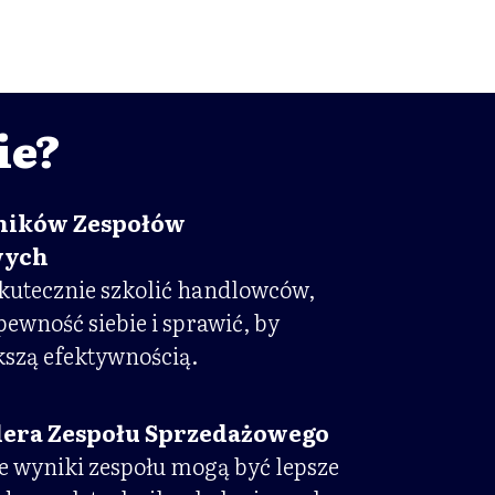
ie?
ników Zespołów
wych
skutecznie szkolić handlowców,
ewność siebie i sprawić, by
ększą efektywnością.
dera Zespołu Sprzedażowego
że wyniki zespołu mogą być lepsze