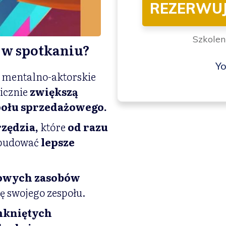
REZERWUJ
Szkolen
ł w spotkaniu?
Yo
mentalno-aktorskie
icznie
zwiększą
połu sprzedażowego.
zędzia,
które
od razu
budować
lepsze
kowych zasobów
ę swojego zespołu.
mkniętych