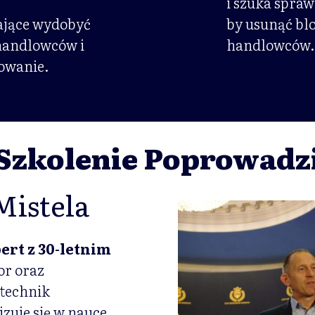
i szuka spra
ające wydobyć
by usunąć bl
 handlowców i
handlowców.
owanie.
Szkolenie Poprowadz
istela
ert z 30-letnim
tor oraz
technik
zuje się w nauce