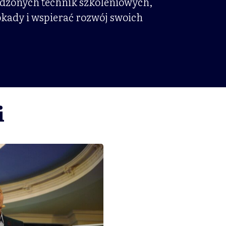
wdzonych technik szkoleniowych,
okady i wspierać rozwój swoich
i