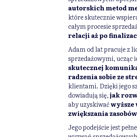
autorskich metod me
które skutecznie wspie
całym procesie sprzed
relacji aż po finaliza
Adam od lat pracuje z l
sprzedażowymi, ucząc 
skutecznej komunikac
radzenia sobie ze st
klientami. Dzięki jego 
dowiadują się,
jak rozw
aby uzyskiwać
wyższe 
zwiększania zasobów
Jego podejście jest pełne
wyzwań sprzedażowych