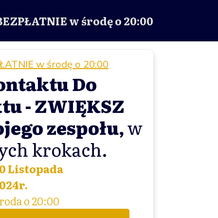
BEZPŁATNIE w środę o 20:00
ŁATNIE w środę o 20:00
ontaktu Do
tu - ZWIĘKSZ
jego zespołu,
w
tych krokach
.
0 Listopada
024r.
roda o 20:00