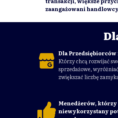
transakcji, większe przyc
zaangażowani handlowcy 
Dl
Dla Przedsiębiorców
Którzy chcą rozwijać sw
sprzedażowe, wyróżniać
zwiększać liczbę zamyka
Menedżerów, którzy 
niewykorzystany pot