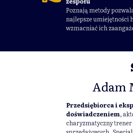
zespołu
Poznają metody pozwal
najlepsze umiejętności
wzmacniać ich zaangaż
Adam M
Przedsiębiorca i eksp
doświadczeniem
, ak
charyzmatyczny trener 
sprzedażowych. Specjali