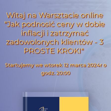
Witaj na Warsztacie online
"Jak podnosić ceny w dobie
inflacji i zatrzymać
zadowolonych klientów - 3
PROSTE KROKI"
Startujemy we wtorek 12 marca 2024r o
godz. 20:00