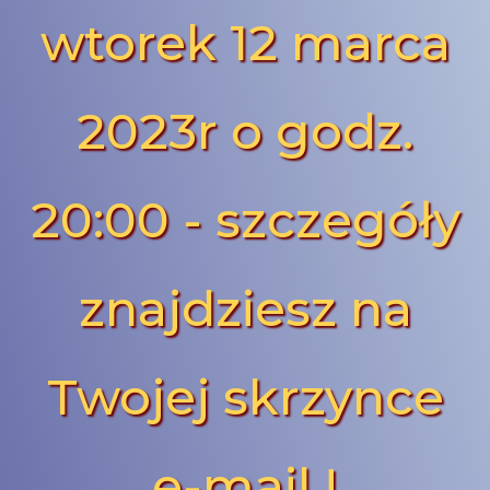
wtorek 12 marca
2023r o godz.
20:00 - szczegóły
znajdziesz na
Twojej skrzynce
e-mail !