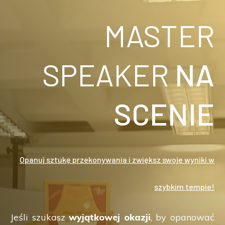
MASTER
SPEAKER
NA
SCENIE
Opanuj sztukę przekonywania i zwiększ swoje wyniki w
szybkim tempie!
Jeśli szukasz
wyjątkowej okazji
, by opanować