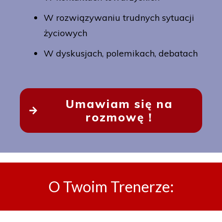
W rozwiązywaniu trudnych sytuacji
życiowych
W dyskusjach, polemikach, debatach
Umawiam się na
rozmowę !
O Twoim Trenerze: