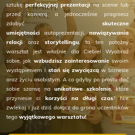
sztukę
perfekcyjnej prezentacji
na scenie lub
przed kamerą, a jednocześnie pragniesz
zdobyć
skuteczne
umiejętności
autoprezentacji,
nawiązywania
relacji
oraz
storytellingu
, to ten potężny
warsztat jest właśnie dla Ciebie! Wyobraź
sobie, jak
wzbudzisz zainteresowanie
swoim
wystąpieniem i
stań się zwycięzcą
w biznesie
oraz życiu osobistym. A co gdyby po prostu dać
sobie szansę na
unikatowe szkolenie
, które
przyniesie ci
korzyści na długi czas
? Nie
zwlekaj i już dziś dołącz do grona uczestników
tego
wyjątkowego warsztatu!