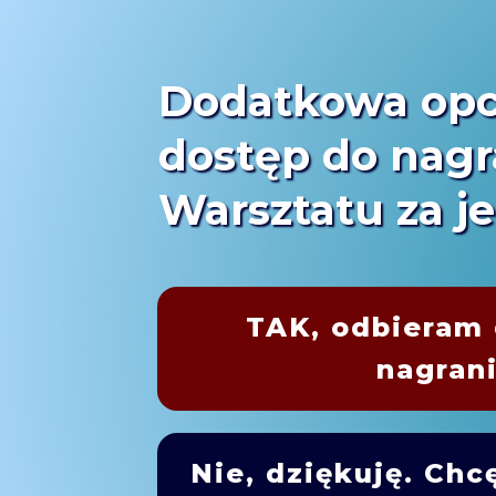
Dodatkowa opcj
dostęp do nagr
Warsztatu za je
TAK, odbieram 
nagrani
Nie, dziękuję. Chc