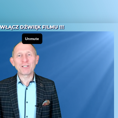
WŁĄCZ DŹWIĘK FILMU !!!