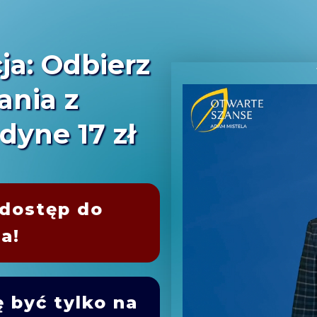
a: Odbierz
ania z
dyne 17 zł
dostęp do
a!
ę być tylko na