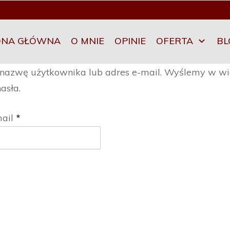
ONA GŁÓWNA
O MNIE
OPINIE
OFERTA
BL
 nazwę użytkownika lub adres e-mail. Wyślemy w wi
asła.
Wymagane
mail
*