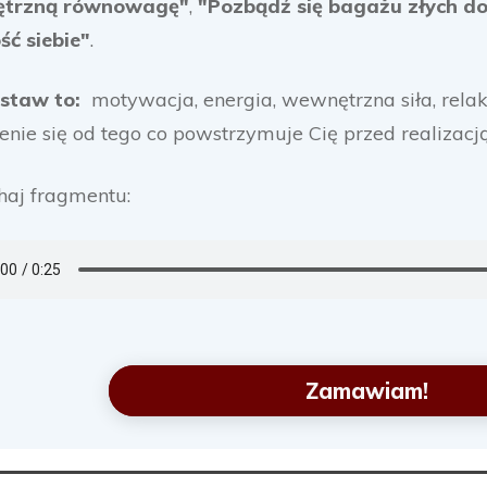
trzną równowagę"
,
"Pozbądź się bagażu złych d
ć siebie"
.
estaw to:
motywacja, energia, wewnętrzna siła, rela
enie się od tego co powstrzymuje Cię przed realizac
haj fragmentu:
Zamawiam!