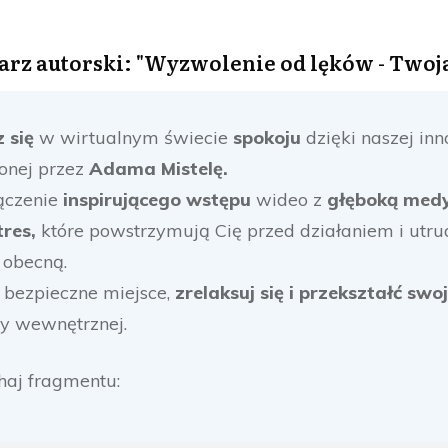
z autorski: "Wyzwolenie od lęków - Twoja 
 się
w wirtualnym świecie
spokoju
dzięki naszej in
onej przez
Adama Mistelę.
ączenie
inspirującego wstępu
wideo z
głęboką med
stres,
które powstrzymują Cię przed działaniem i utrud
 obecną.
 bezpieczne miejsce,
zrelaksuj się
i przekształć swo
y wewnętrznej.
haj fragmentu: