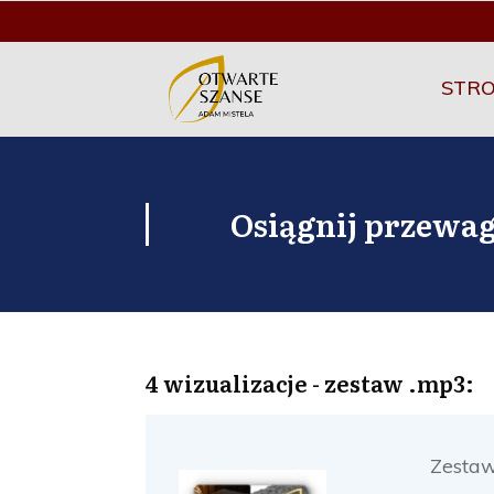
STR
Osiągnij przewa
4 wizualizacje - zestaw .mp3:
Zestaw