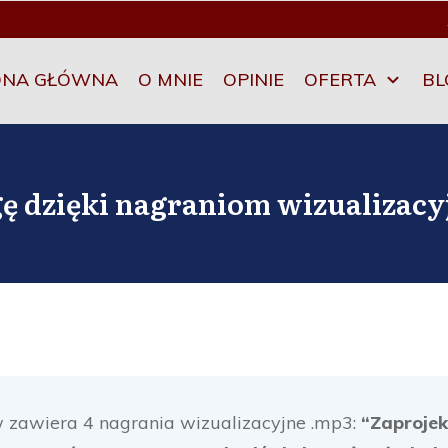
ONA GŁÓWNA
O MNIE
OPINIE
OFERTA
BL
gę dzięki nagraniom wizualizac
 zawiera 4 nagrania wizualizacyjne .mp3:
“Zaprojek