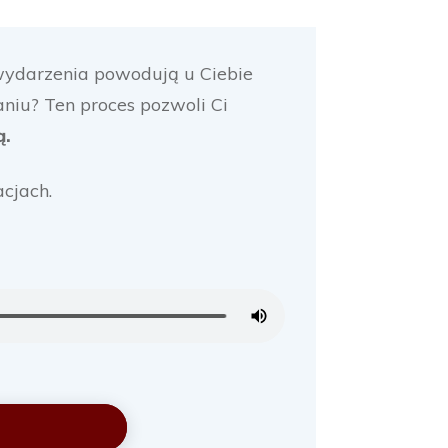
b wydarzenia powodują u Ciebie
niu? Ten proces pozwoli Ci
ą.
cjach.