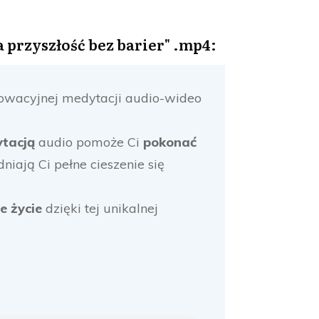
przyszłość bez barier" .mp4:
nowacyjnej medytacji audio-wideo
ytacją
audio pomoże Ci
pokonać
niają Ci pełne cieszenie się
je życie
dzięki tej unikalnej