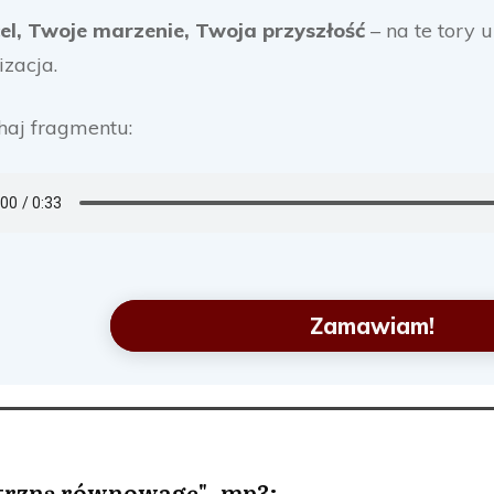
el, Twoje marzenie, Twoja przyszłość
– na te tory 
izacja.
haj fragmentu:
Zamawiam!
ętrzną równowagę" .mp3: