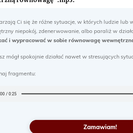
arzają Ci się że różne sytuacje, w których ludzie lu
rzny niepokój, zdenerwowanie, albo paraliż w działa
kać i wypracować w sobie równowagę wewnętrzn
sz mógł spokojnie działać nawet w stresujących sytua
haj fragmentu:
Zamawiam!