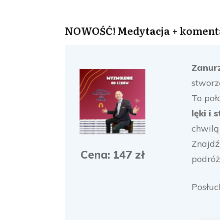
NOWOŚĆ! Medytacja + komentar
Zanurz
stworz
To poł
lęki i 
chwilą
Znajdź
Cena: 147 zł
podróż
Posłuc