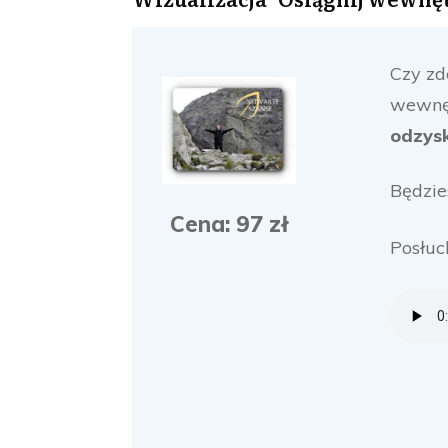
Czy zd
wewnęt
odzys
Będzie
Cena: 97 zł
Posłuc