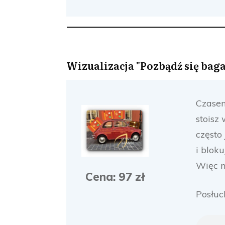
Wizualizacja "Pozbądź się bag
Czasem
stoisz
często 
i blok
Więc n
Cena: 97 zł
Posłuc