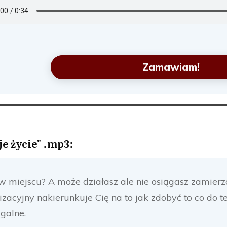
Zamawiam!
e życie" .mp3:
 w miejscu? A może działasz ale nie osiągasz zamierz
izacyjny nakierunkuje Cię na to jak zdobyć to co do te
ągalne.