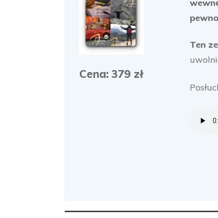
wewnę
pewnoś
Ten z
uwolni
Cena: 379 zł
Posłuc