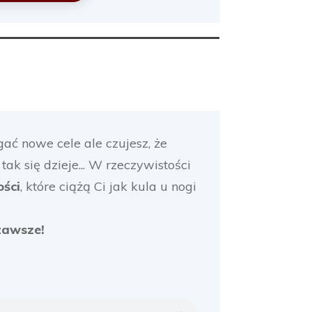
gać nowe cele ale czujesz, że
ak się dzieje... W rzeczywistości
ości
, które ciążą Ci jak kula u nogi
zawsze!