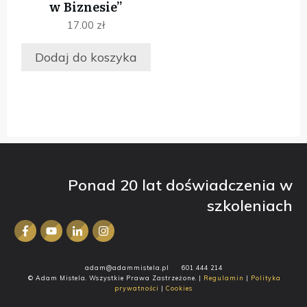
w Biznesie”
17.00
zł
Dodaj do koszyka
Ponad 20 lat doświadczenia w
szkoleniach
adam@adammistela.pl
601 444 214
© Adam Mistela. Wszystkie Prawa Zastrzeżone. |
Regulamin
|
Polityka
prywatności
|
Cookies