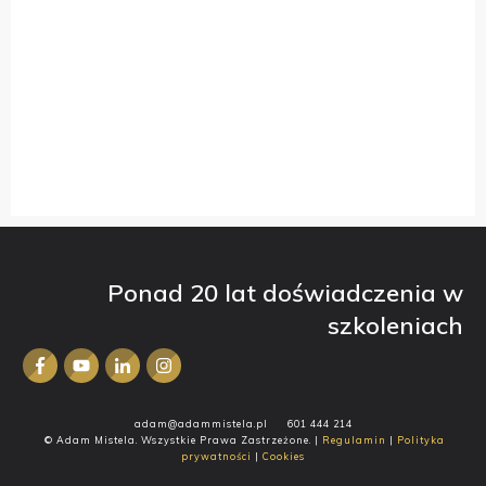
Ponad 20 lat doświadczenia w
szkoleniach
adam@adammistela.pl
601 444 214
© Adam Mistela. Wszystkie Prawa Zastrzeżone. |
Regulamin
|
Polityka
prywatności
|
Cookies