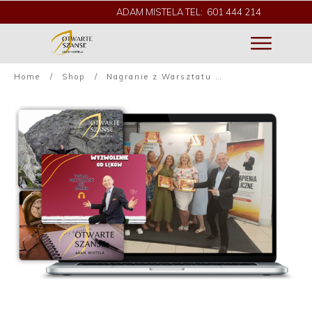
ADAM MISTELA TEL: 601 444 214
Home
/
Shop
/
Nagranie z Warsztatu wraz z Bonusami – usługa szkoleniowa 1003