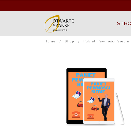
STR
Home
/
Shop
/
Pakiet Pewności Siebie