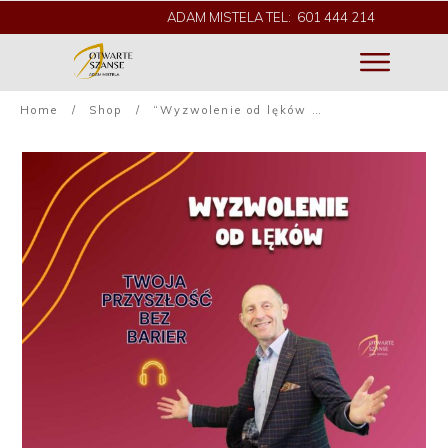
ADAM MISTELA TEL: 601 444 214
Home
/
Shop
/
“Wyzwolenie od lęków – Twoja przyszłość bez barier” – Wizualizacja/medytacja z komentarzem autorskim