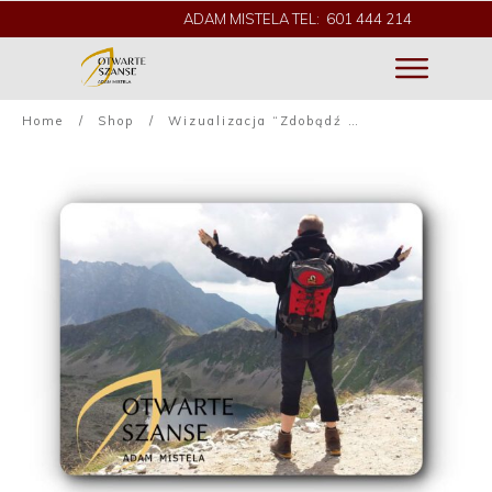
ADAM MISTELA TEL: 601 444 214
Home
/
Shop
/
Wizualizacja “Zdobądź pewność siebie”