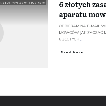
6 złotych za
3
,
1109
,
Wystąpienia publiczne
aparatu mowy
ODBIERAM NA E-MAIL W
MÓWCÓW JAK ZACZĄĆ M
6 ZŁOTYCH
...
​Read More