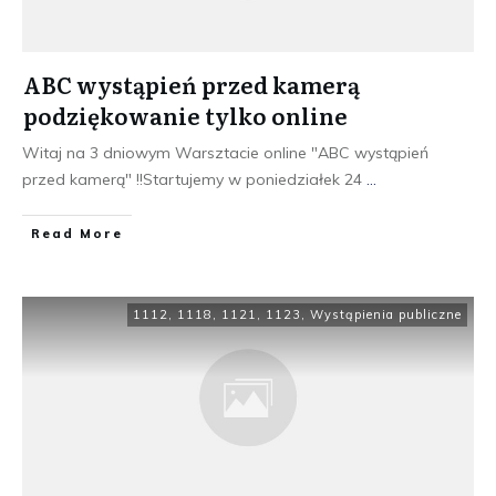
ABC wystąpień przed kamerą
podziękowanie tylko online
Witaj na 3 dniowym Warsztacie online "ABC wystąpień
przed kamerą" !!Startujemy w poniedziałek 24
...
​Read More
1112
,
1118
,
1121
,
1123
,
Wystąpienia publiczne