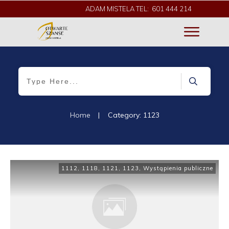
ADAM MISTELA TEL: 601 444 214
Home
|
Category: 1123
1112
,
1118
,
1121
,
1123
,
Wystąpienia publiczne