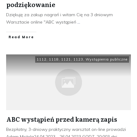
podziękowanie
Dziękuję za zakup nagrań i witam Cię na 3 dniowym
Warsztacie online "ABC wystąpień
...
​Read More
1112
,
1118
,
1121
,
1123
,
Wystąpienia publiczne
ABC wystąpień przed kamerą zapis
Bezpłatny, 3-dniowy praktyczny warsztat on-line prowadzi
Adam Mistela24.04.2023 - 26.04.2023 GODZ. 20:003 dni -
...