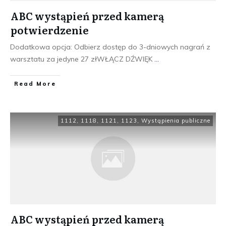
ABC wystąpień przed kamerą
potwierdzenie
Dodatkowa opcja: Odbierz dostęp do 3-dniowych nagrań z
warsztatu za jedyne 27 złWŁĄCZ DŹWIĘK
...
​Read More
1112
,
1118
,
1121
,
1123
,
Wystąpienia publiczne
ABC wystąpień przed kamerą