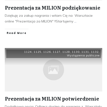
Prezentacja za MILION podziękowanie
Dziękuję za zakup nagrania i witam Cię na Warsztacie
online "Prezentacja za MILION" !!Startujemy
...
​Read More
1124
,
1125
,
1126
,
1127
,
1128
,
1130
,
1131
,
1132
,
Wystąpienia publiczne
Prezentacja za MILION potwierdzenie
Dodatkowa opcja: Odbierz dostęp do nagrania z Warsztatu