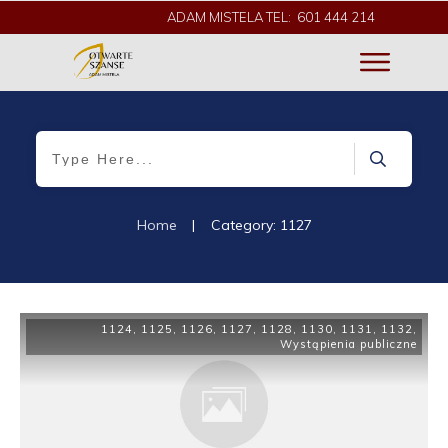
ADAM MISTELA TEL: 601 444 214
Home
|
Category: 1127
1124
,
1125
,
1126
,
1127
,
1128
,
1130
,
1131
,
1132
,
Wystąpienia publiczne