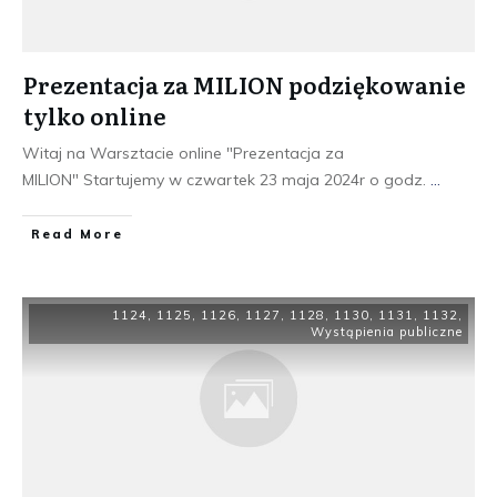
Prezentacja za MILION podziękowanie
tylko online
Witaj na Warsztacie online "Prezentacja za
MILION" Startujemy w czwartek 23 maja 2024r o godz.
...
​Read More
1124
,
1125
,
1126
,
1127
,
1128
,
1130
,
1131
,
1132
,
Wystąpienia publiczne