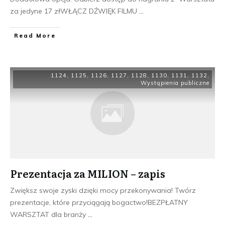
za jedyne 17 złWŁĄCZ DŹWIĘK FILMU
...
​Read More
1124
,
1125
,
1126
,
1127
,
1128
,
1130
,
1131
,
1132
,
Wystąpienia publiczne
Prezentacja za MILION – zapis
Zwiększ swoje zyski dzięki mocy przekonywania! Twórz
prezentacje, które przyciągają bogactwo!BEZPŁATNY
WARSZTAT dla branży
...