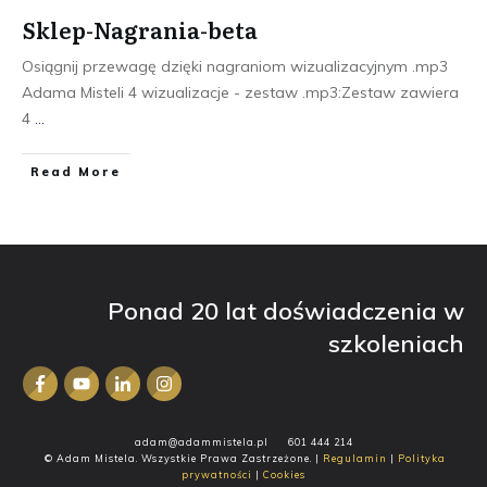
Sklep-Nagrania-beta
Osiągnij przewagę dzięki nagraniom wizualizacyjnym .mp3
Adama Misteli 4 wizualizacje - zestaw .mp3:Zestaw zawiera
4
...
​Read More
Ponad 20 lat doświadczenia w
szkoleniach
adam@adammistela.pl
601 444 214
© Adam Mistela. Wszystkie Prawa Zastrzeżone. |
Regulamin
|
Polityka
prywatności
|
Cookies