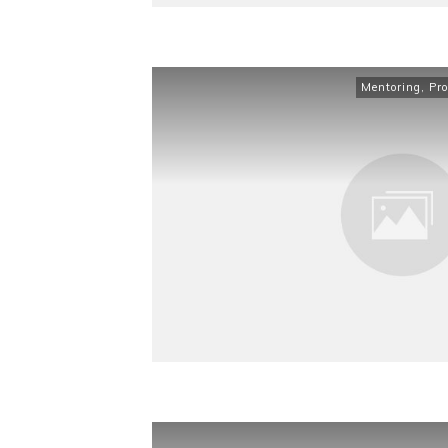
Mentoring
,
Pr