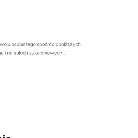
woju osobistego spośród poniższych
ne i na salach szkoleniowych
...
nia