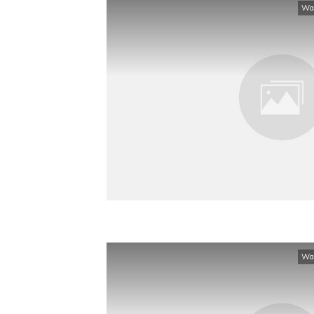
Wa
Wa