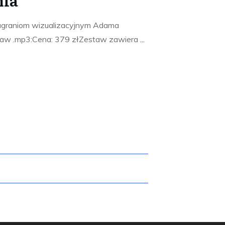
nagraniom wizualizacyjnym Adama
estaw .mp3:Cena: 379 złZestaw zawiera
...