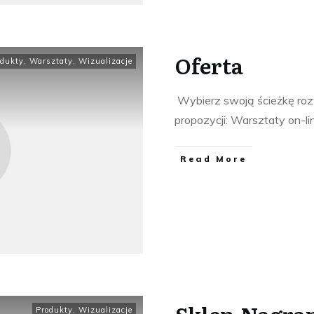
Oferta
odukty
,
Warsztaty
,
Wizualizacje
Wybierz swoją ścieżkę roz
propozycji: Warsztaty on-li
​Read More
Sklep-Nagra
Produkty
,
Wizualizacje