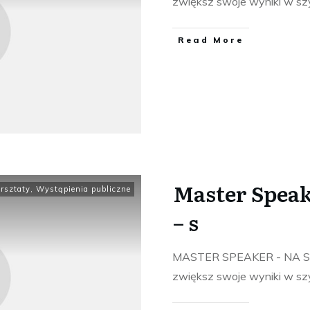
zwiększ swoje wyniki w s
​Read More
Master Speak
rsztaty
,
Wystąpienia publiczne
– s
MASTER SPEAKER - NA SCE
zwiększ swoje wyniki w s