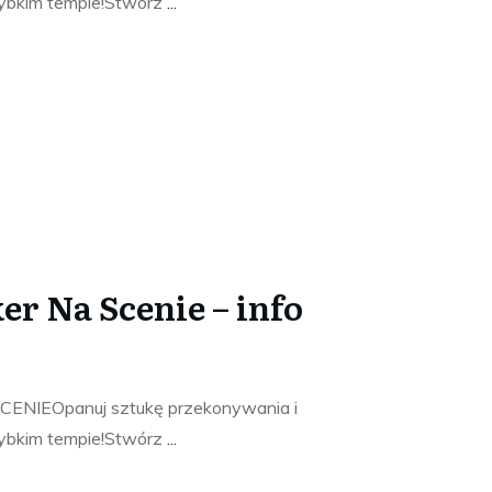
zybkim tempie!Stwórz
...
er Na Scenie – info
NIEOpanuj sztukę przekonywania i
zybkim tempie!Stwórz
...