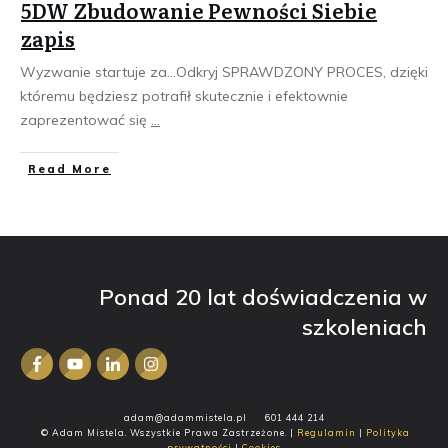
5DW Zbudowanie Pewności Siebie
zapis
Wyzwanie startuje za...Odkryj SPRAWDZONY PROCES, dzięki
któremu będziesz potrafił skutecznie i efektownie
zaprezentować się
...
​Read More
Ponad 20 lat doświadczenia w
szkoleniach
adam@adammistela.pl
601 444 214
© Adam Mistela. Wszystkie Prawa Zastrzeżone. |
Regulamin
|
Polityka
prywatności
|
Cookies