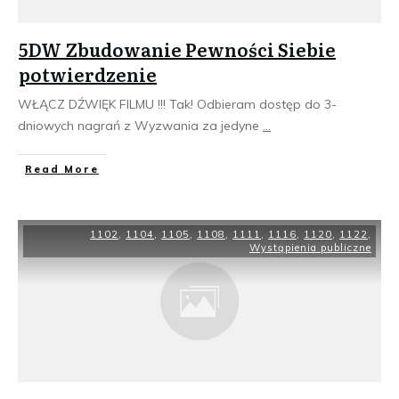
5DW Zbudowanie Pewności Siebie
potwierdzenie
WŁĄCZ DŹWIĘK FILMU !!! Tak! Odbieram dostęp do 3-
dniowych nagrań z Wyzwania za jedyne
...
​Read More
1102
,
1104
,
1105
,
1108
,
1111
,
1116
,
1120
,
1122
,
Wystąpienia publiczne