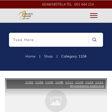
ADAM MISTELA TEL: 601 444 214
Home
|
Shop
|
Category: 1104
1102
,
1104
,
1105
,
1108
,
1111
,
1116
,
1120
,
1122
,
Wystąpienia publiczne