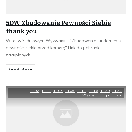
5DW Zbudowanie Pewności Siebie
thank you
Witaj w 3-dniowym Wyzwaniu: "Zbudowanie fundamentu
pewności siebie przed kamerą" Link do pobrania
zakupionych
...
​Read More
1102
,
1104
,
1105
,
1108
,
1111
,
1116
,
1120
,
1122
,
Wystąpienia publiczne