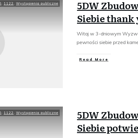
5DW Zbudowa
0
,
1122
,
Wystąpienia publiczne
Siebie thank
Witaj w 3-dniowym Wyzwa
pewności siebie przed kame
​Read More
5DW Zbudowa
0
,
1122
,
Wystąpienia publiczne
Siebie potwi