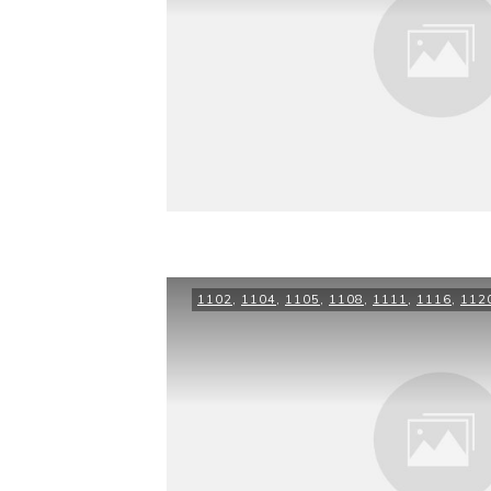
1102
,
1104
,
1105
,
1108
,
1111
,
1116
,
112