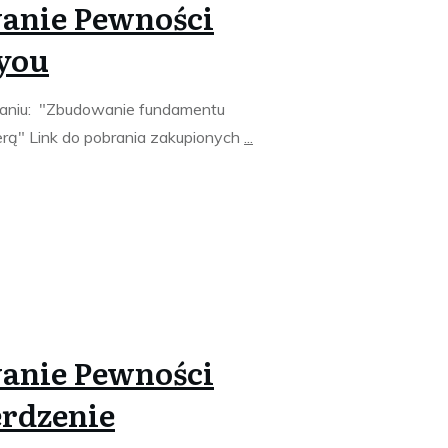
nie Pewności
 you
niu: "Zbudowanie fundamentu
rą" Link do pobrania zakupionych
...
nie Pewności
erdzenie