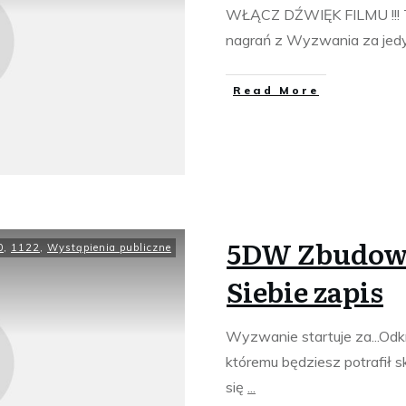
WŁĄCZ DŹWIĘK FILMU !!! T
nagrań z Wyzwania za je
​Read More
5DW Zbudowa
0
,
1122
,
Wystąpienia publiczne
Siebie zapis
Wyzwanie startuje za...O
któremu będziesz potrafił 
się
...