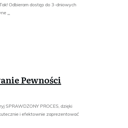
ak! Odbieram dostęp do 3-dniowych
dyne
...
nie Pewności
dkryj SPRAWDZONY PROCES, dzięki
skutecznie i efektownie zaprezentować