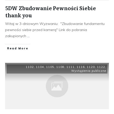
5DW Zbudowanie Pewności Siebie
thank you
Witaj w 3-dniowym Wyzwaniu: "Zbudowanie fundamentu
pewności siebie przed kamerą" Link do pobrania
zakupionych
...
​Read More
1102
,
1104
,
1105
,
1108
,
1111
,
1116
,
1120
,
1122
,
Wystąpienia publiczne