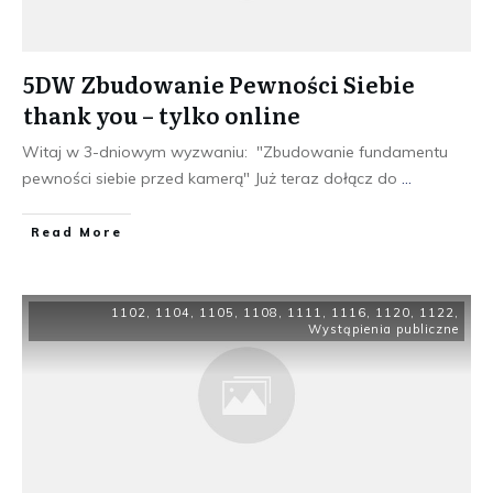
5DW Zbudowanie Pewności Siebie
thank you – tylko online
Witaj w 3-dniowym wyzwaniu: "Zbudowanie fundamentu
pewności siebie przed kamerą" Już teraz dołącz do
...
​Read More
1102
,
1104
,
1105
,
1108
,
1111
,
1116
,
1120
,
1122
,
Wystąpienia publiczne