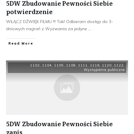
5DW Zbudowanie Pewności Siebie
potwierdzenie
WŁĄCZ DŹWIĘK FILMU !!! Tak! Odbieram dostęp do 3-
dniowych nagrań z Wyzwania za jedyne
...
​Read More
1102
,
1104
,
1105
,
1108
,
1111
,
1116
,
1120
,
1122
,
Wystąpienia publiczne
5DW Zbudowanie Pewności Siebie
zapis