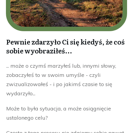
Pewnie zdarzyło Ci się kiedyś, że coś
sobie wyobraziłeś...
... może o czymś marzyłeś lub, innymi słowy,
zobaczyłeś to w swoim umyśle - czyli
zwizualizowałeś - i po jakimś czasie to się
wydarzyło...
Może to była sytuacja, a może osiągnięcie
ustalonego celu?
Często z tego procesu nie zdajemy sobie nawet