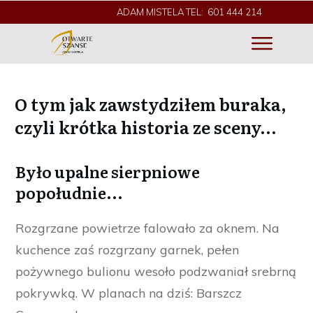
ADAM MISTELA TEL: 601 444 214
O tym jak zawstydziłem buraka,
czyli krótka historia ze sceny…
Było upalne sierpniowe
popołudnie...
Rozgrzane powietrze falowało za oknem. Na
kuchence zaś rozgrzany garnek, pełen
pożywnego bulionu wesoło podzwaniał srebrną
pokrywką. W planach na dziś: Barszcz